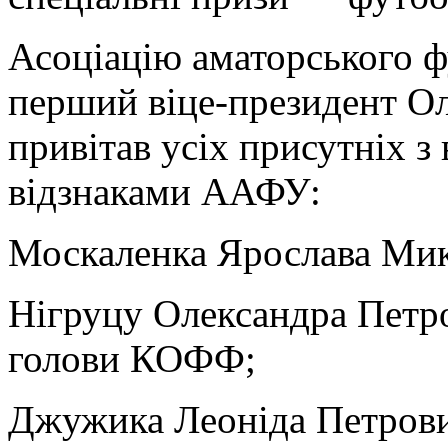
Асоціацію аматорського ф
перший віце-президент Ол
привітав усіх присутніх з
відзнаками ААФУ:
Москаленка Ярослава Ми
Нігруцу Олександра Петр
голови КОФФ;
Джужика Леоніда Петрови