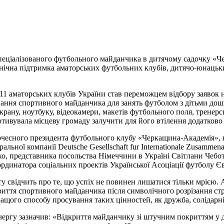
тя спеціалізованого футбольного майданчика в дитячому садочку «
ехнічна підтримка аматорських футбольних клубів, дитячо-юнацьк
 аматорських клубів України став переможцем відбору заявок н
вання спортивного майданчика для занять футболом з дітьми дошк
крану, ноутбуку, відеокамери, макетів футбольного поля, тренерс
отивувала місцеву громаду залучити для його втілення додатково
почесного президента футбольного клубу «Черкащина-Академія», 
ьної компанії Deutsche Gesellschaft fur Internationale Zusammena
ко, представника посольства Німеччини в Україні Світлани Чебот
рдинатора соціальних проектів Української Асоціації футболу Є
ту свідчить про те, що успіх не повинен лишатися тільки мрією. 
криття спортивного майданчика після символічного розрізання ст
щого способу просування таких цінностей, як дружба, солідарніс
ргу зазначив: «Відкриття майданчику зі штучним покриттям у 