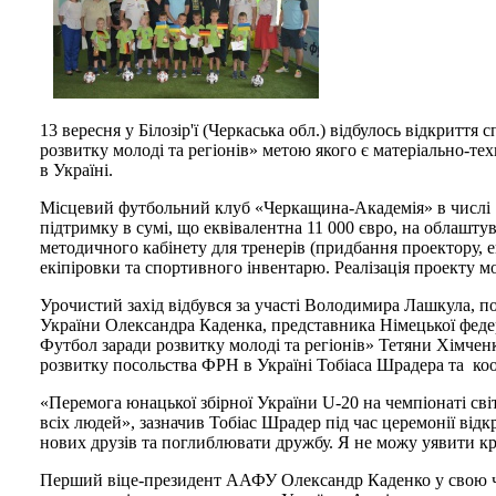
13 вересня у Білозір'ї (Черкаська обл.) відбулось відкрит
розвитку молоді та регіонів» метою якого є матеріально-т
в Україні.
Місцевий футбольний клуб «Черкащина-Академія» в числі 11
підтримку в сумі, що еквівалентна 11 000 євро, на облашту
методичного кабінету для тренерів (придбання проектору, е
екіпіровки та спортивного інвентарю. Реалізація проекту м
Урочистий захід відбувся за участі Володимира Лашкула, 
України Олександра Каденка, представника Німецької федерал
Футбол заради розвитку молоді та регіонів» Тетяни Хімчен
розвитку посольства ФРН в Україні Тобіаса Шрадера та коо
«Перемога юнацької збірної України U-20 на чемпіонаті сві
всіх людей», зазначив Тобіас Шрадер під час церемонії від
нових друзів та поглиблювати дружбу. Я не можу уявити кра
Перший віце-президент ААФУ Олександр Каденко у свою че