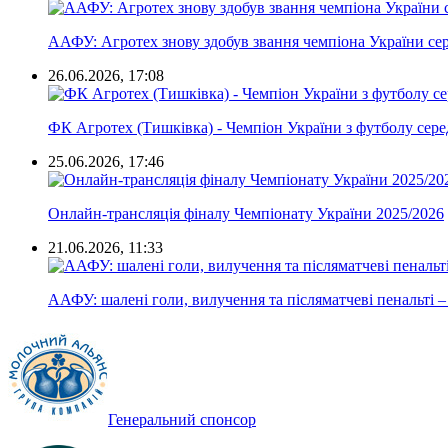
ААФУ: Агротех знову здобув звання чемпіона України сере
26.06.2026, 17:08
ФК Агротех (Тишківка) - Чемпіон України з футболу сере
25.06.2026, 17:46
Онлайн-трансляція фіналу Чемпіонату України 2025/2026
21.06.2026, 11:33
ААФУ: шалені голи, вилучення та післяматчеві пенальті –
Генеральний спонсор