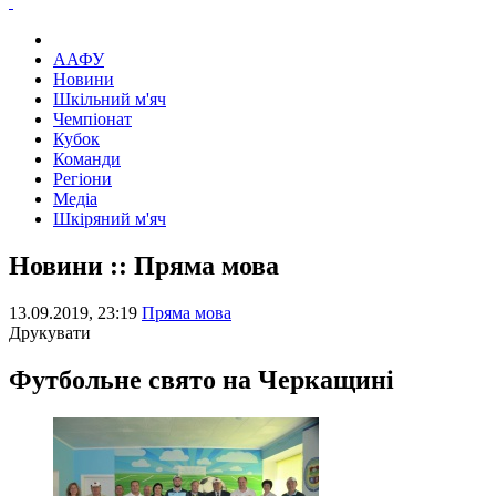
ААФУ
Новини
Шкільний м'яч
Чемпіонат
Кубок
Команди
Регіони
Медіа
Шкіряний м'яч
Новини :: Пряма мова
13.09.2019, 23:19
Пряма мова
Друкувати
Футбольне свято на Черкащині