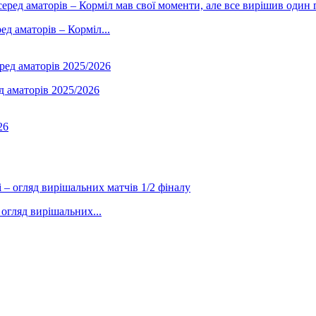
д аматорів – Корміл...
д аматорів 2025/2026
 огляд вирішальних...