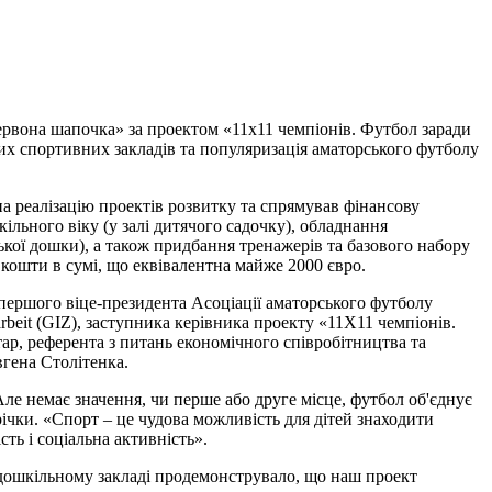
Червона шапочка» за проектом «11х11 чемпіонів. Футбол заради
их спортивних закладів та популяризація аматорського футболу
а реалізацію проектів розвитку та спрямував фінансову
ільного віку (у залі дитячого садочку), обладнання
ької дошки), а також придбання тренажерів та базового набору
 кошти в сумі, що еквівалентна майже 2000 євро.
першого віце-президента Асоціації аматорського футболу
rbeit (GIZ), заступника керівника проекту «11Х11 чемпіонів.
ар, референта з питань економічного співробітництва та
вгена Столітенка.
Але немає значення, чи перше або друге місце, футбол об'єднує
річки. «Спорт – це чудова можливість для дітей знаходити
ть і соціальна активність».
дошкільному закладі продемонструвало, що наш проект