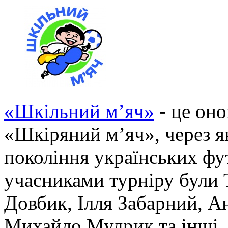
«Шкільний м’яч»
- це он
«Шкіряний м’яч», через 
покоління українських фут
учасниками турніру були 
Довбик, Ілля Забарний, Ан
Михайло Мудрик та інші.