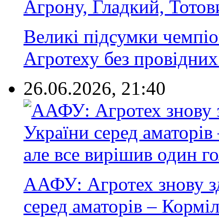
Великі підсумки чемпі
Агротеху без провідних 
26.06.2026, 21:40
ААФУ: Агротех знову з
серед аматорів – Корміл.