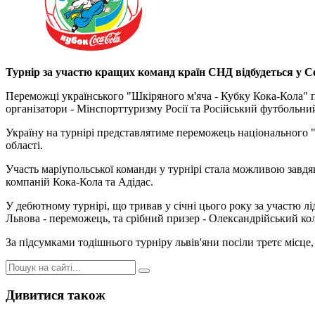
Турнір за участю кращих команд країн СНД відбудеться у С
Переможці українського "Шкіряного м'яча - Кубку Кока-Кола" пр
організатори - Мінспорттуризму Росії та Російський футбольний
Україну на турнірі представлятиме переможець національного "
області.
Участь маріупольської команди у турнірі стала можливою завдя
компаній Кока-Кола та Адідас.
У дебютному турнірі, що тривав у січні цього року за участю л
Львова - переможець, та срібний призер - Олександрійський кол
За підсумками тодішнього турніру львів'яни посіли третє місце,
Дивитися також