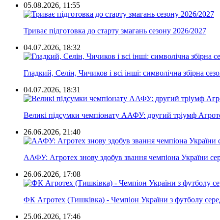
05.08.2026, 11:55
Триває підготовка до старту змагань сезону 2026/2027
04.07.2026, 18:32
Гладкий, Селін, Чичиков і всі інші: символічна збірна сез
04.07.2026, 18:31
Великі підсумки чемпіонату ААФУ: другий тріумф Агротех
26.06.2026, 21:40
ААФУ: Агротех знову здобув звання чемпіона України сере
26.06.2026, 17:08
ФК Агротех (Тишківка) - Чемпіон України з футболу сере
25.06.2026, 17:46