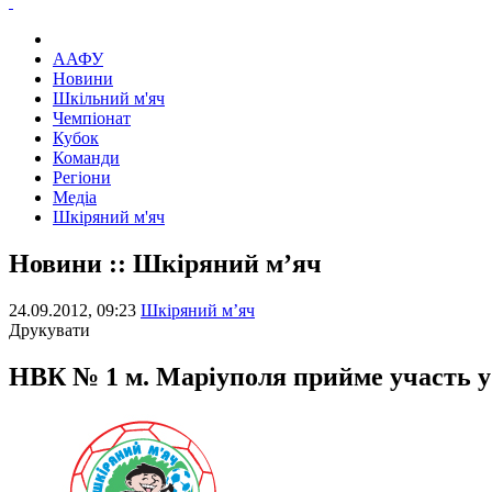
ААФУ
Новини
Шкільний м'яч
Чемпіонат
Кубок
Команди
Регіони
Медіа
Шкіряний м'яч
Новини :: Шкіряний м’яч
24.09.2012, 09:23
Шкіряний м’яч
Друкувати
НВК № 1 м. Маріуполя прийме участь 