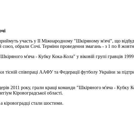
очі
иймуть участь у ІІ Міжнародному "Шкіряному м'ячі", що відбудеть
 союз, обрали Сочі. Терміни проведення змагань - з 1 по 8 жовтн
Шкіряного м'яча - Кубку Кока-Кола" у віковій групі гравців 199
ки тісній співпраці ААФУ та Федерації футболу України за підтр
ідерів 2011 року, грали кращі команди "Шкіряного м'яча - Кубку 
егіум Кіровоградської області.
 а кіровоградці стали шостими.