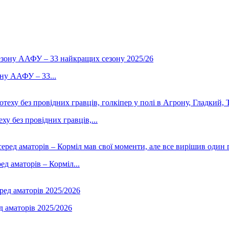
ону ААФУ – 33...
у без провідних гравців,...
д аматорів – Корміл...
д аматорів 2025/2026