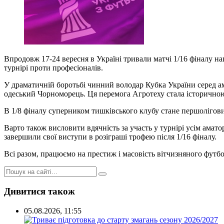
Впродовж 17-24 вересня в Україні тривали матчі 1/16 фіналу 
турнірі проти професіоналів.
У драматичній боротьбі чинний володар Кубка України серед а
одеський Чорноморець. Ця перемога Агротеху стала історичною 
В 1/8 фіналу суперником тишківського клубу стане першоліго
Варто також висловити вдячність за участь у турнірі усім амат
завершили свої виступи в розіграші трофею після 1/16 фіналу.
Всі разом, працюємо на престиж і масовість вітчизняного футб
Дивитися також
05.08.2026, 11:55