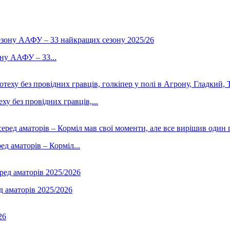
ону ААФУ – 33...
у без провідних гравців,...
д аматорів – Корміл...
д аматорів 2025/2026