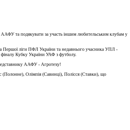
нь ААФУ та подякувати за участь іншим любительським клубам у
ика Першої ліги ПФЛ України та недавнього учасника УПЛ -
 фіналу Кубку України УАФ з футболу.
редставнику ААФУ - Агротеху!
с (Полонне), Олімпія (Савинці), Полісся (Ставки), що