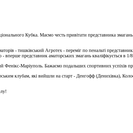
національного Кубка. Маємо честь привітати представника змага
маторів - тишківський Агротех - переміг по пенальті представн
- вперше представник аматорських змагань кваліфікується в 1/8
вий Фенікс-Маріуполь. Бажаємо подальших спортивних успіхів п
орським клубам, які вийшли на старт - Денгофф (Денихівка), Коло
олу!