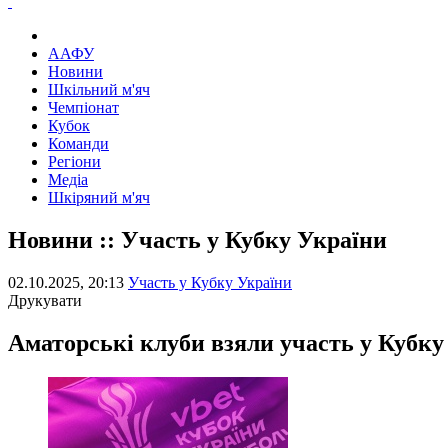
ААФУ
Новини
Шкільний м'яч
Чемпіонат
Кубок
Команди
Регіони
Медіа
Шкіряний м'яч
Новини :: Участь у Кубку України
02.10.2025, 20:13
Участь у Кубку України
Друкувати
Аматорські клуби взяли участь у Кубку