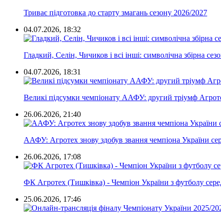
Триває підготовка до старту змагань сезону 2026/2027
04.07.2026, 18:32
Гладкий, Селін, Чичиков і всі інші: символічна збірна сез
04.07.2026, 18:31
Великі підсумки чемпіонату ААФУ: другий тріумф Агротех
26.06.2026, 21:40
ААФУ: Агротех знову здобув звання чемпіона України сере
26.06.2026, 17:08
ФК Агротех (Тишківка) - Чемпіон України з футболу сере
25.06.2026, 17:46