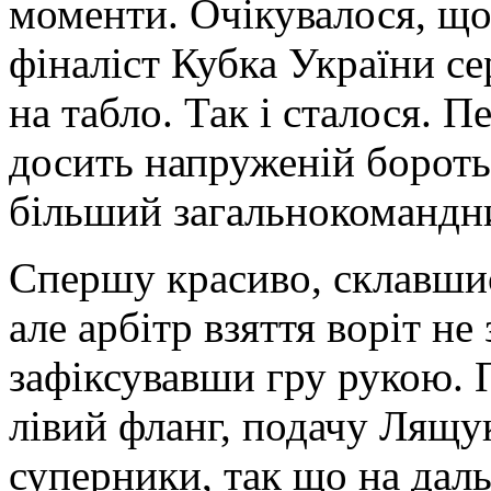
моменти. Очікувалося, що
фіналіст Кубка України се
на табло. Так і сталося.
досить напруженій боротьб
більший загальнокомандн
Спершу красиво, склавшис
але арбітр взяття воріт не 
зафіксувавши гру рукою. 
лівий фланг, подачу Лящу
суперники, так що на даль