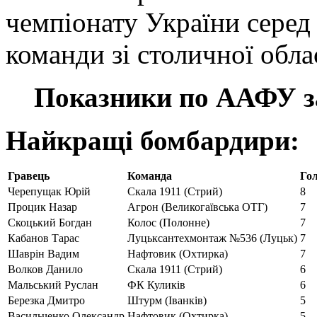
чемпіонату України серед 
команди зі столичної облас
Показники по ААФУ з
Найкращі бомбардири:
Гравець
Команда
Го
Черепущак Юрій
Скала 1911 (Стрий)
8
Процик Назар
Агрон (Великогаївська ОТГ)
7
Скоцький Богдан
Колос (Полонне)
7
Кабанов Тарас
Луцьксантехмонтаж №536 (Луцьк)
7
Шаврін Вадим
Нафтовик (Охтирка)
7
Волков Данило
Скала 1911 (Стрий)
6
Мальський Руслан
ФК Куликів
6
Березка Дмитро
Штурм (Іванків)
5
Васильченко Олександр
Нафтовик (Охтирка)
5