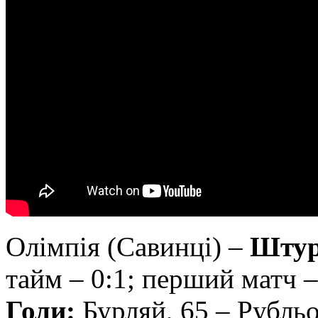
Олімпія (Савинці) –
Штурм
тайм ‒ 0:1; перший матч –
Голи:
Бурляй, 65 – Рубльо