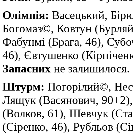
Олімпія:
Васецький, Бірю
Богомаз©, Ковтун (Бурляй,
Фабунмі (Брага, 46), Субо
46), Євтушенко (Кірпіченк
Запасних
не залишилося.
Штурм:
Погорілий©, Нест
Лящук (Васянович, 90+2)
(Волков, 61), Шевчук (Ста
(Сіренко, 46), Рубльов (Сі