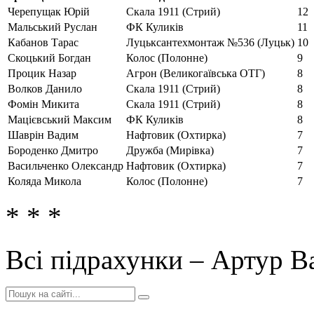
Черепущак Юрій
Скала 1911 (Стрий)
12
Мальський Руслан
ФК Куликів
11
Кабанов Тарас
Луцьксантехмонтаж №536 (Луцьк)
10
Скоцький Богдан
Колос (Полонне)
9
Процик Назар
Агрон (Великогаївська ОТГ)
8
Волков Данило
Скала 1911 (Стрий)
8
Фомін Микита
Скала 1911 (Стрий)
8
Мацієвський Максим
ФК Куликів
8
Шаврін Вадим
Нафтовик (Охтирка)
7
Бороденко Дмитро
Дружба (Мирівка)
7
Васильченко Олександр
Нафтовик (Охтирка)
7
Коляда Микола
Колос (Полонне)
7
* * *
Всі підрахунки – Артур В