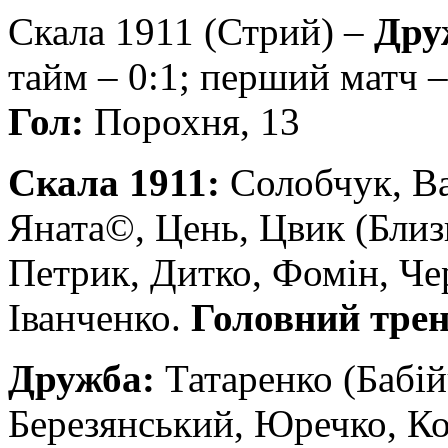
Скала 1911 (Стрий) –
Друж
тайм ‒ 0:1; перший матч –
Гол:
Порохня, 13
Скала 1911:
Солобчук, В
Яната©, Цень, Цвик (Близн
Петрик, Дитко, Фомін, Ч
Іванченко.
Головний тре
Дружба:
Татаренко (Бабій
Березянський, Юречко, Коз