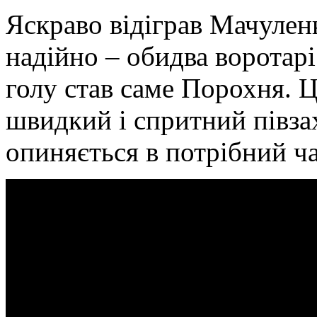
Яскраво відіграв Мачулен
надійно – обидва воротар
голу став саме Порохня. Ц
швидкий і спритний півза
опиняється в потрібний ча