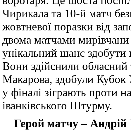
воротаря. Це шоста поспі
Чирикала та 10-й матч без
жовтневої поразки від зап
двома матчами мирівчани 
унікальний шанс здобути ш
Вони здійснили обласний 
Макарова, здобули Кубок У
у фіналі зіграють проти н
іванківського Штурму.
Герой матчу – Андрій