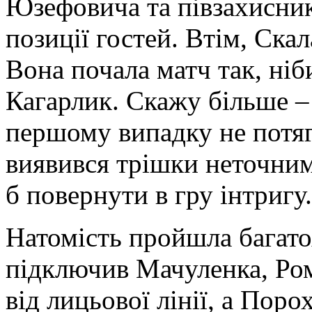
Юзефовича та півзахисник
позиції гостей. Втім, Ска
Вона почала матч так, ніб
Кагарлик. Скажу більше –
першому випадку не потяг
виявився трішки неточним
б повернути в гру інтригу.
Натомість пройшла багат
підключив Мачуленка, Ром
від лицьової лінії, а Пор