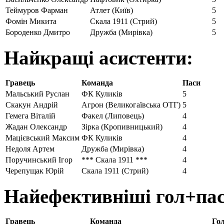
Теймуров Фарман
Атлет (Київ)
5
Фомін Микита
Скала 1911 (Стрий)
5
Бороденко Дмитро
Дружба (Мирівка)
5
Найкращі асистенти:
Гравець
Команда
Паси
Мальський Руслан
ФК Куликів
5
Скакун Андрій
Агрон (Великогаївська ОТГ)
5
Гемега Віталій
Факел (Липовець)
4
Жадан Олександр
Зірка (Кропивницький)
4
Мацієвський Максим
ФК Куликів
4
Недоля Артем
Дружба (Мирівка)
4
Поручинський Ігор
*** Скала 1911 ***
4
Черепущак Юрій
Скала 1911 (Стрий)
4
Найефективніші гол+пас
Гравець
Команда
Го