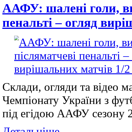
ААФУ: шалені голи, в
пенальті – огляд вирі
Склади, огляди та відео м
Чемпіонату України з фут
під егідою ААФУ сезону 20
Детальніше