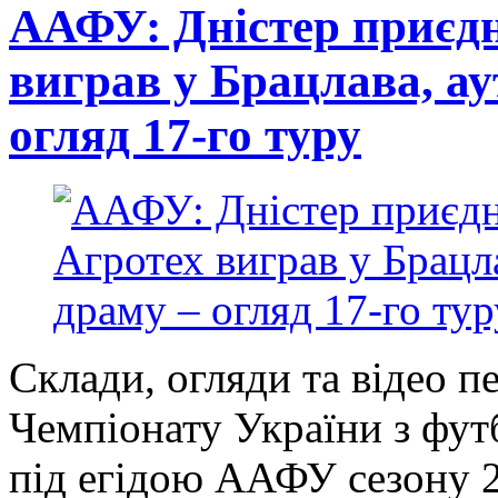
ААФУ: Дністер приєдн
виграв у Брацлава, а
огляд 17-го туру
Склади, огляди та відео п
Чемпіонату України з фут
під егідою ААФУ сезону 20