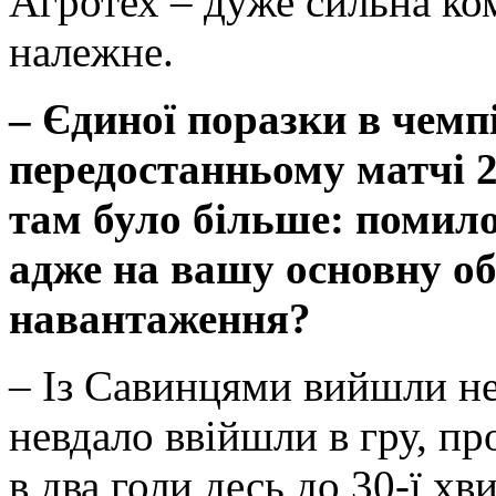
Агротех – дуже сильна ко
належне.
– Єдиної поразки в чемп
передостанньому матчі 2
там було більше: помило
адже на вашу основну о
навантаження?
– Із Савинцями вийшли не
невдало ввійшли в гру, п
в два голи десь до 30-ї хв