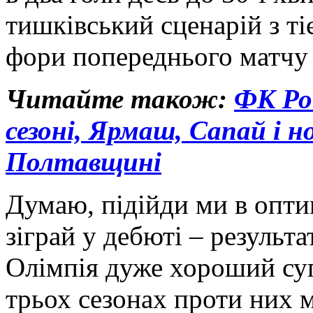
тишківський сценарій з ті
фори попереднього матчу 
Читайте також:
ФК Ро
сезоні, Ярмаш, Сапай і н
Полтавщині
Думаю, підійди ми в опти
зіграй у дебюті – результа
Олімпія дуже хороший суп
трьох сезонах проти них м