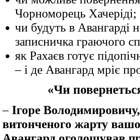
Чорноморець Хачеріді;
чи будуть в Авангарді н
записничка граючого сп
як Рахаєв готує підопіч
– і де Авангард мріє пр
«Чи повернеться
–
Ігоре Володимировичу,
витонченого жарту вашої
Авангард оголошував про