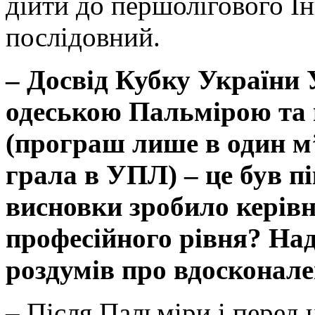
дійти до першолігового І
послідовний.
– Досвід Кубку України
одеською Пальмірою та г
(програш лише в один м
грала в УПЛ) – це був пі
висновки зробило керівн
професійного рівня?
Над
роздумів про вдосконал
– Після Пальміри і перед 