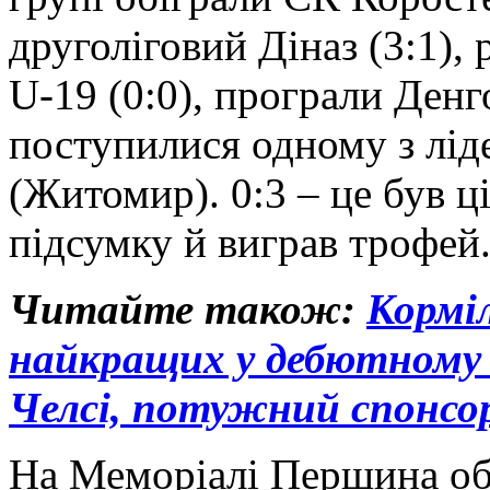
друголіговий Діназ (3:1),
U-19 (0:0), програли Денг
поступилися одному з ліде
(Житомир). 0:3 – це був ц
підсумку й виграв трофей
Читайте також:
Корміл
найкращих у дебютному с
Челсі, потужний спонсо
На Меморіалі Першина обі