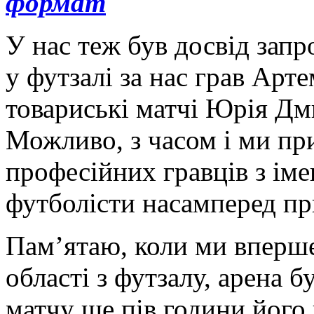
формат
У нас теж був досвід запр
у футзалі за нас грав Арт
товариські матчі Юрія Дм
Можливо, з часом і ми пр
професійних гравців з іме
футболісти насамперед пр
Пам’ятаю, коли ми вперше
області з футзалу, арена б
матчу ще пів години його 