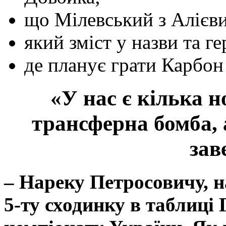
що Мілевський з Алієви
який зміст у назви та ге
де планує грати Карбон 
«У нас є кілька н
трансферна бомба, 
зав
– Нареку Петросовичу, н
5-ту сходинку в таблиці