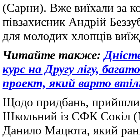
(Сарни). Вже виїхали за к
півзахисник Андрій Беззу
для молодих хлопців виїж
Читайте также:
Дністе
курс на Другу лігу, багат
проект, який варто вт
Щодо придбань, прийшли 
Школьний із СФК Сокіл (
Данило Мацюта, який рані