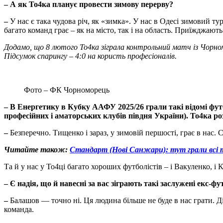
–
А як То4ка планує провести зимову перерву?
–
У нас є така чудова річ, як «зимка». У нас в Одесі зимовий т
багато команд грає – як на місто, так і на область. Приїжджают
Додамо, що 8 лютого То4ка зіграла контрольний матч із Чорно
Підсумок спарингу – 4:0 на користь професіоналів.
Фото – ФК Чорноморець
–
В Енергетику в Кубку ААФУ 2025/26 грали такі відомі футб
професійних і аматорських клубів півдня України). То4ка ро
–
Безперечно. Тищенко і зараз, у зимовій першості, грає в нас. 
Читайте також:
Стандарт (Нові Санжари): тут грали всі 
Та й у нас у То4ці багато хороших футболістів – і Вакуленко, і
–
Є надія, що й навесні за вас зіграють такі заслужені екс-
–
Балашов — точно ні. Ця людина більше не буде в нас грати. Д
команда.