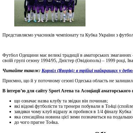
Представляємо учасників чемпіонату та Кубка України з футбол
Футбол Одещини має великі традиції в аматорських змаганнях 
своїй групі сезону 1994/95, Дністер (Овідіополь) – 1999 році, Ів
Читайте також:
Корміл (Яворів): в трійці найкращих у деб
Приємно, що й у поточному сезоні Одеська область не залишила
В інтерв’ю для сайту Sport Arena та Асоціації аматорськог
що означає назва клубу та звідки він починав;
які відомі футболісти та тренери побували в То4ці (спойле
завдяки чому клуб відразу ж пробився в 1/4 фіналу Кубка 
яка сенсаційна новина цієї зими позначиться на подальшо
до чого прагне То4ка.