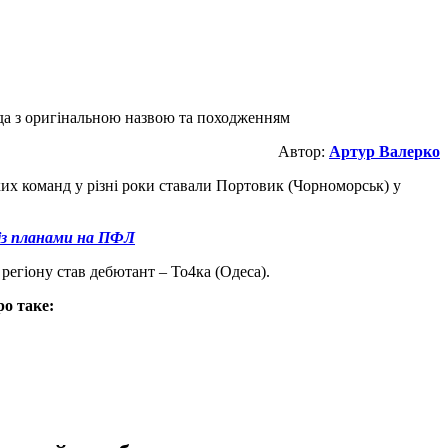
анда з оригінальною назвою та походженням
Автор:
Артур Валерко
их команд у різні роки ставали Портовик (Чорноморськ) у
р із планами на ПФЛ
регіону став дебютант – То4ка (Одеса).
о таке: