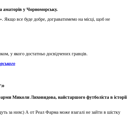
ка аматорів у Чорноморську.
. Якщо все буде добре, дограватимемо на місці, щоб не
ком, у якого достатньо досвідчених гравців.
рського
у»
 Фарми Миколи Лиховидова, найстаршого футболіста в історії
уть за ним:) А от Реал Фарма може взагалі не зайти в шістку