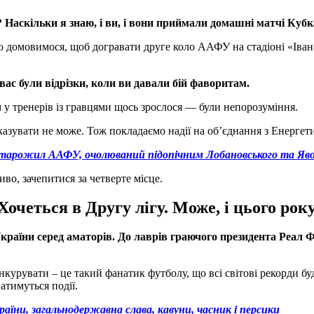
м? Наскільки я знаю, і ви, і вони приймали домашні матчі Куб
 домовимося, щоб догравати друге коло ААФУ на стадіоні «Іван»
 вас були відрізки, коли ви давали бій фаворитам.
м у тренерів із гравцями щось зрослося — були непорозуміння.
азувати не може. Тож покладаємо надії на об’єднання з Енергети
, старожил ААФУ, очолюваний підопічним Лобановського та Яво
иво, зачепитися за четверте місце.
Хочеться в Другу лігу.
Може, і цього рок
 України серед аматорів. До лаврів граючого президента Реал
урувати – це такий фанатик футболу, що всі світові рекорди буд
атимуться події.
аїни, загальнодержавна слава, кавуни, часник і персики