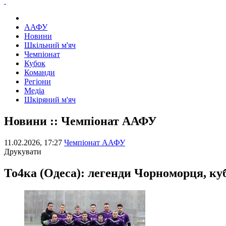
ААФУ
Новини
Шкільний м'яч
Чемпіонат
Кубок
Команди
Регіони
Медіа
Шкіряний м'яч
Новини :: Чемпіонат ААФУ
11.02.2026, 17:27
Чемпіонат ААФУ
Друкувати
То4ка (Одеса): легенди Чорноморця, ку