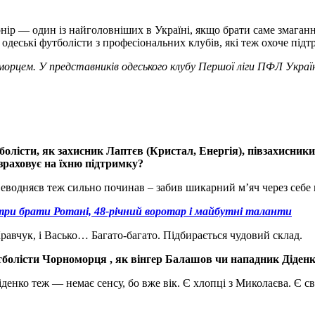
урнір — один із найголовніших в Україні, якщо брати саме змаганн
ь одеські футболісти з професіональних клубів, які теж охоче пі
морцем. У представників одеського клубу Першої ліги ПФЛ Украї
олісти, як захисник Лаптєв (Кристал, Енергія), півзахисник
зраховує на їхню підтримку?
Севодняєв теж сильно починав – забив шикарний м’яч через себе в 
три брати Ротані, 48-річний воротар і майбутні таланти
 Кравчук, і Васько… Багато-багато. Підбирається чудовий склад.
футболісти Чорноморця , як вінгер Балашов чи нападник Діден
іденко теж — немає сенсу, бо вже вік. Є хлопці з Миколаєва. Є 