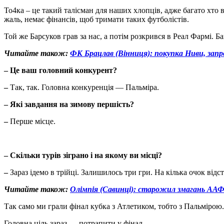
То4ка – це такий талісман для наших хлопців, адже багато хто 
жаль, немає фінансів, щоб тримати таких футболістів.
Той же Барсуков грав за нас, а потім розкрився в Реал Фармі. Ба
Читайте також:
ФК Брацлав (Вінниця): покупка Ниви, запро
–
Це ваш головний конкурент?
–
Так, так. Головна конкуренція — Пальміра.
–
Які завдання на зимову першість?
–
Перше місце.
–
Скільки турів зіграно і на якому ви місці?
–
Зараз ідемо в трійці. Залишилось три гри. На кілька очок відст
Читайте також:
Олімпія (Савинці): старожил змагань ААФУ
Так само ми грали фінал кубка з Атлетиком, тобто з Пальмірою.
Головна ціль зараз — потрапити у фінал.