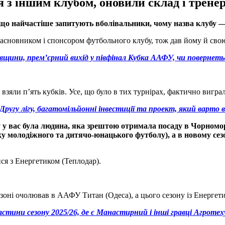
 з іншим клубом, оновили склад і трен
 що найчастіше запитують вболівальники, чому назва клубу 
засновником і спонсором футбольного клубу, тож дав йому й свою
вщини, прем’єрний вихід у півфінал Кубка ААФУ, чи повернетьс
взяли п’ять кубків. Усе, що було в тих турнірах, фактично виграл
а Другу лігу, багатомільйонні інвестиції та проект, який вар
у у вас була людина, яка зрештою отримала посаду в Чорномо
у молодіжного та дитячо-юнацького футболу), а в новому сез
ся з Енергетиком (Теплодар).
ні очолював в ААФУ Титан (Одеса), а цього сезону із Енергетик
стини сезону 2025/26, де є Манастирний і інші гравці Агротех