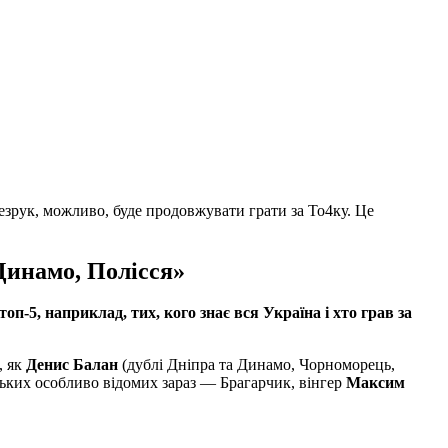
езрук, можливо, буде продовжувати грати за То4ку. Це
Динамо, Полісся»
оп-5, наприклад, тих, кого знає вся Україна і хто грав за
, як
Денис Балан
(дублі Дніпра та Динамо, Чорноморець,
ьких особливо відомих зараз — Брагарчик, вінгер
Максим