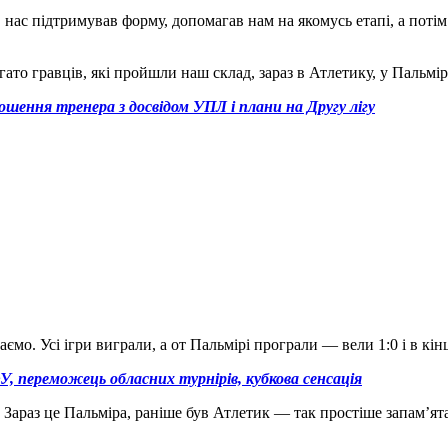
в нас підтримував форму, допомагав нам на якомусь етапі, а поті
гато гравців, які пройшли наш склад, зараз в Атлетику, у Пальмір
шення тренера з досвідом УПЛ і плани на Другу лігу
аємо. Усі ігри виграли, а от Пальмірі програли — вели 1:0 і в кін
, переможець обласних турнірів, кубкова сенсація
 Зараз це Пальміра, раніше був Атлетик — так простіше запам’ята