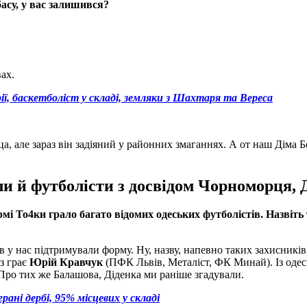
су, у вас залишився?
ах.
ії, баскетболіст у складі, земляки з Шахтаря та Вереса
, але зараз він задіяний у районних змаганнях. А от наш Діма Б
ли й футболісти з досвідом Чорноморця, 
рмі То4ки грало багато відомих одеських футболістів. Назвіть т
в у нас підтримували форму. Ну, назву, напевно таких захисників
з грає
Юрій
Кравчук
(ПФК Львів, Металіст, ФК Минай). Із одес
Про тих же Балашова, Діденка ми раніше згадували.
рані дербі, 95% місцевих у складі