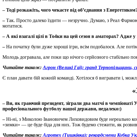
–
Тоді розкажіть, чого чекаєте від об’єднання з Енергетико
–
Так. Просто далеко їздити — незручно. Думаю, з Реал Фармою
мотатися.
–
А які взагалі цілі в То4ки на цей сезон в аматорах? Адже у
–
На початку були дуже хороші ігри, всім подобалося. Але поті
Молодь догравала, але поки що нічого серйозного стабільно пок
Читайте також:
Агрон (Великі Гаї): гранд Тернопільщини
Є план давати бій кожній команді. Хотілося б вигравати і, можл
«
–
Ви, як граючий президент, зіграли два матчі в чемпіонаті
професіонального футболу нашої держави, недалеко:)
–
Ні-ні, з Миколою Івановичем Лиховидовим буде нереально конк
«зимки» — це буде біда для них. Тож будемо стежити, як розвив
Читайте також:
Агротех (Тишківка): рекордсмени Кубка Укр