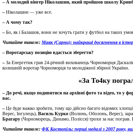
–
А молодий вінгер Ніколашин, який пройшов школу Кривба
–
Ніколашин — уже все.
–
А чому так?
–
Бо, як і Балашов, вони не хочуть грати у футбол на таких умов
Читайте також:
Маяк (Сарни): найкращі досягнення в істор
–
Воротарську позицію вдасться зберегти?
–
За Енергетик грав 24-річний вихованець Чорноморця Даскаліца
колишній воротар Чорноморця та молодіжної збірної України.
«За То4ку погра
–
До речі, якщо подивитися на архівні фото та відео, то у фо
вас.
–
Це буде важко зробити, тому що дійсно багато відомих хлопці
Верес, Інгулець),
Василь Курко
(Волинь, Оболонь, Верес), зара
Брагару
(Чорноморець, Динамо, Полісся) трохи за нас пограв. 
Читайте також:
ФК Костопіль: перші медалі з 2007 року, виг