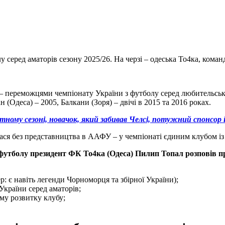
у серед аматорів сезону 2025/26. На черзі – одеська То4ка, ком
– переможцями чемпіонату України з футболу серед любительськ
ан (Одеса) – 2005, Балкани (Зоря) – двічі в 2015 та 2016 роках.
ютному сезоні, новачок, який забивав Челсі, потужний спонсо
ся без представництва в ААФУ – у чемпіонаті єдиним клубом із 
о футболу президент ФК То4ка (Одеса)
Пилип Топал розповів пр
р: є навіть легенди Чорноморця та збірної України);
України серед аматорів;
му розвитку клубу;