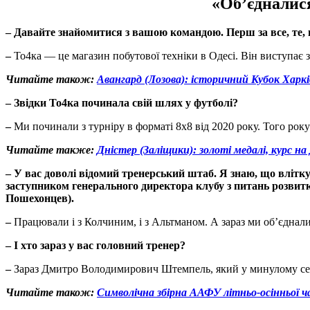
«Об’єдналися
–
Давайте знайомитися з вашою командою. Перш за все, те,
–
То4ка — це магазин побутової техніки в Одесі. Він виступає 
Читайте також:
Авангард (Лозова): історичний Кубок Харкі
–
Звідки То4ка починала свій шлях у футболі?
–
Ми починали з турніру в форматі 8х8 від 2020 року. Того року 
Читайте также:
Дністер (Заліщики): золоті медалі, курс н
–
У вас доволі відомий тренерський штаб. Я знаю, що влітк
заступником генерального директора клубу з питань розвитк
Пошехонцев).
–
Працювали і з Колчиним, і з Альтманом. А зараз ми об’єднали
–
І хто зараз у вас головний тренер?
–
Зараз Дмитро Володимирович Штемпель, який у минулому сезо
Читайте також:
Символічна збірна ААФУ літньо-осінньої ча