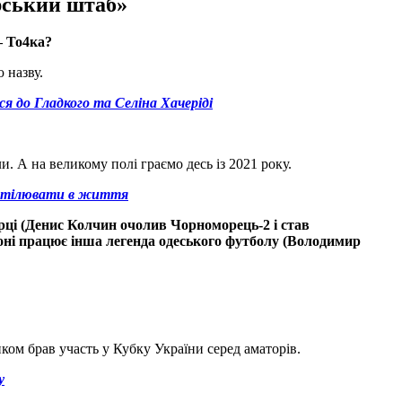
ерський штаб»
— То4ка?
 назву.
я до Гладкого та Селіна Хачеріді
и. А на великому полі граємо десь із 2021 року.
то втілювати в життя
рці (Денис Колчин очолив Чорноморець-2 і став
оні
працює інша легенда одеського футболу (Володимир
ом брав участь у Кубку України серед аматорів.
у