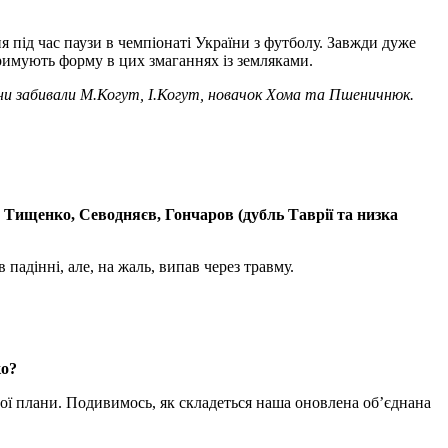
я під час паузи в чемпіонаті України з футболу. Завжди дуже
дтримують форму в цих змаганнях із земляками.
ни забивали М.Когут, І.Когут, новачок Хома та Пшеничнюк.
и Тищенко, Севодняєв, Гончаров (дубль Таврії та низка
падінні, але, на жаль, випав через травму.
ко?
свої плани. Подивимось, як складеться наша оновлена об’єднана