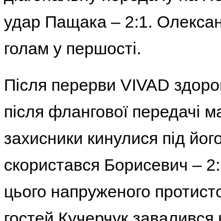
удар Пащака – 2:1. Олексан
голам у першості.
Після перерви VIVAD здоров
після флангової передачі м
захисники кинулися під йог
скористався Борисевич – 2:2
цього напруженого протисто
гостей Кучерчук завалився 