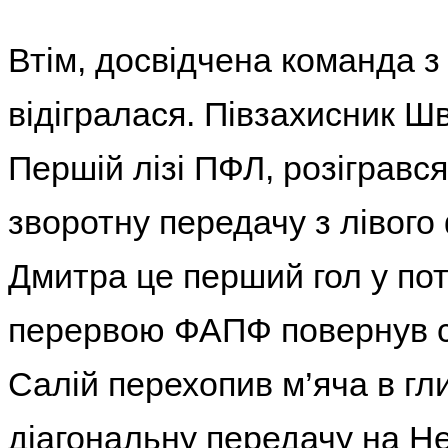
Втім, досвідчена команда
відігралася. Півзахисник Шв
Першій лізі ПФЛ, розігрався
зворотну передачу з лівого 
Дмитра це перший гол у по
перервою ФАПФ повернув со
Салій перехопив м’яча в гл
діагональну передачу на Не