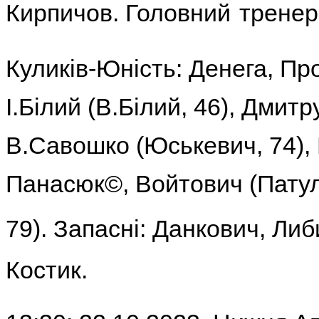
Кирпичов.
Головний
тренер
Куликів-Юність:
Денега, Пр
І.Білий (В.Білий, 46), Дмитр
В.Савошко (Юськевич, 74), 
Панасюк©, Войтович (Патул
79).
Запасні:
Данкович, Либ
Костик.