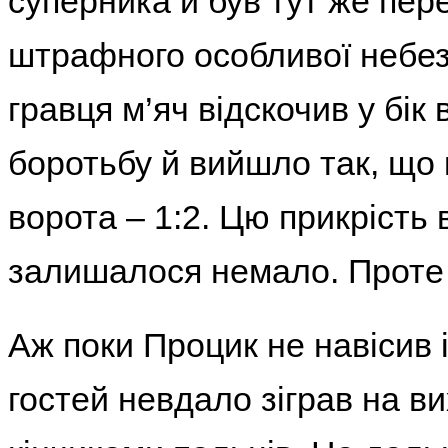
суперника й був тут же пер
штрафного особливої небезп
гравця м’яч відскочив у бік
боротьбу й вийшло так, що к
ворота ‒ 1:2. Цю прикрість
залишалося немало. Проте 
Аж поки Процик не навісив 
гостей невдало зіграв на в