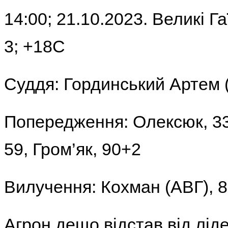
14:00; 21.10.2023. Великі Г
3; +18С
Суддя:
Гординський Артем 
Попередження:
Олексюк, 33
59, Гром’як, 90+2
Вилучення:
Кохман (АВГ), 
Агрон дещо відстав від лід