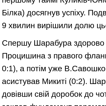
Білка) досягнув успіху. Под
9 хвилин вирішили долю ць
Спершу Шарабура здорово 
Процишина з правого флангу
0:1), а потім уже В.Савошк
асистував Микиті (0:2). Ш
довівши свій доробок до чо