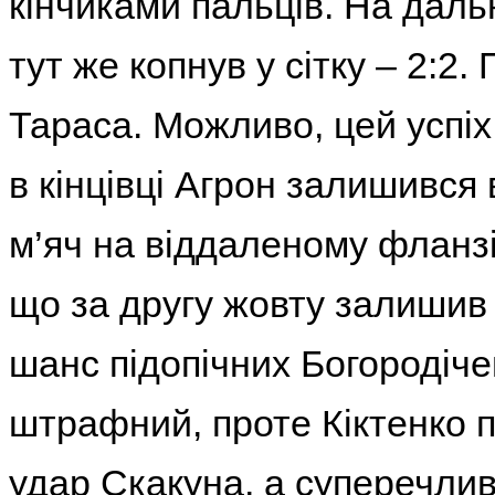
кінчиками пальців. На даль
тут же копнув у сітку ‒ 2:2.
Тараса. Можливо, цей успіх
в кінцівці Агрон залишився 
м’яч на віддаленому фланзі
що за другу жовту залишив 
шанс підопічних Богородіче
штрафний, проте Кіктенко 
удар Скакуна, а суперечлив