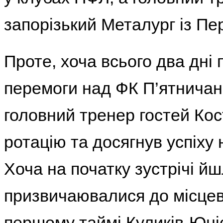
запорізький Металург із Пе
Проте, хоча всього два дні
перемоги над ФК П’ятничан
головний тренер гостей Кос
ротацію та досягнув успіху н
Хоча на початку зустрічі йшл
призвичаювалися до місцево
першому таймі Куликів-Юні