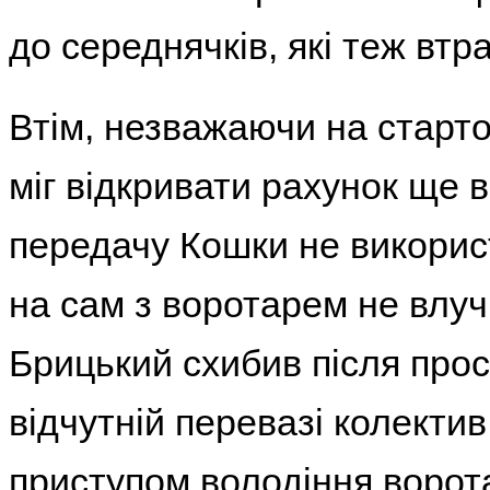
до середнячків, які теж втр
Втім, незважаючи на старто
міг відкривати рахунок ще 
передачу Кошки не використ
на сам з воротарем не влучи
Брицький схибив після прос
відчутній перевазі колектив
приступом володіння ворот