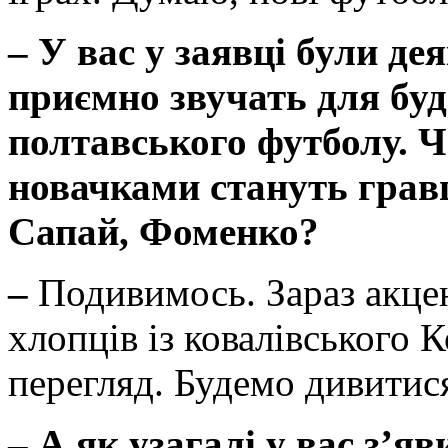
–
У вас у заявці були де
приємно звучать для бу
полтавського футболу. Ч
новачками стануть гравц
Сапай, Фоменко?
–
Подивимось. Зараз акце
хлопців із ковалівського К
перегляд. Будемо дивитис
–
А як узагалі у вас з’я