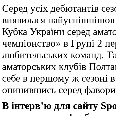
Серед усіх дебютантів се
виявилася найуспішнішою 
Кубка України серед амат
чемпіонство» в Групі 2 п
любительських команд. Та
аматорських клубів Полтав
себе в першому ж сезоні 
опинившись серед фаворит
В інтерв’ю для сайту Spo