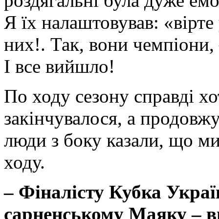
роздягальні була дуже емо
Я їх налаштовував: «вірте 
них!. Так, вони чемпіони,
І все вийшло!
По ходу сезону справді хо
закінчувалося, а продовжу
люди з боку казали, що ми
ходу.
–
Фіналісту Кубка Украї
сарненському Маяку – ви