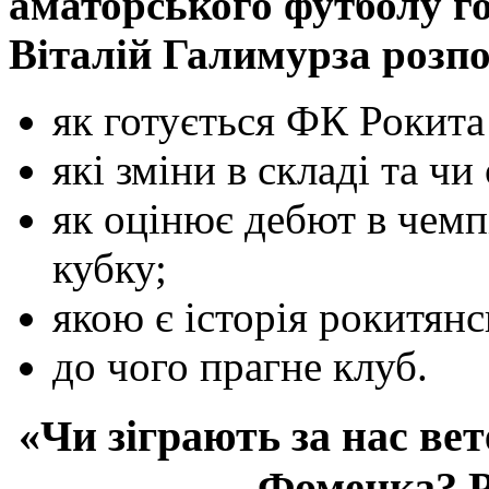
аматорського футболу г
Віталій Галимурза розпо
як готується ФК Рокита
які зміни в складі та чи
як оцінює дебют в чемп
кубку;
якою є історія рокитян
до чого прагне клуб.
«Чи зіграють за нас ве
Фоменка? Р