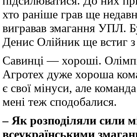
підсилюватися. До них пр
хто раніше грав ще недав
вигравав змагання УПЛ. Бу
Денис Олійник ще встиг з 
Савинці — хороші. Олімпія
Агротех дуже хороша кома
є свої мінуси, але команд
мені теж сподобалися.
–
Як розподіляли сили м
всеукраїнськими змага