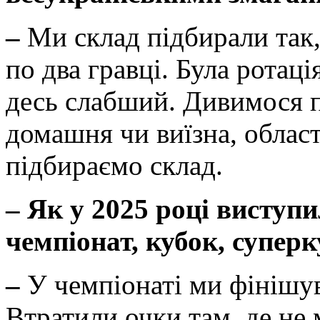
–
Ми склад підбирали так
по два гравці. Була ротац
десь слабший. Дивимося по
домашня чи виїзна, област
підбираємо склад.
–
Як у 2025 році виступ
чемпіонат, кубок, супер
–
У чемпіонаті ми фінішув
Втратили очки там, де не 