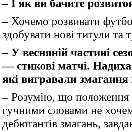
–
І як ви бачите розвито
–
Хочемо розвивати футбол
здобувати нові титули та т
–
У весняній частині сезо
— стикові матчі. Надих
які вигравали змагання 
–
Розумію, що положення л
гучними словами не хочем
дебютантів змагань, завда