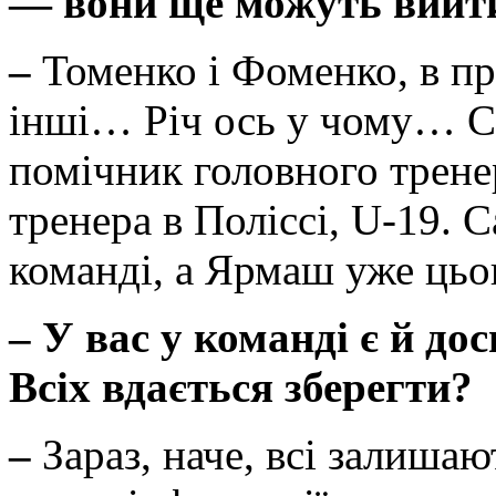
— вони ще можуть вийти
–
Томенко і Фоменко, в п
інші… Річ ось у чому… С
помічник головного трен
тренера в Поліссі, U-19. 
команді, а Ярмаш уже цьог
–
У вас у команді є й до
Всіх вдається зберегти?
–
Зараз, наче, всі залиша